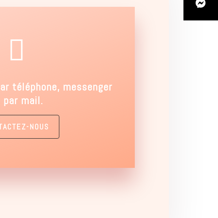

ar téléphone, messenger
 par mail.
TACTEZ-NOUS