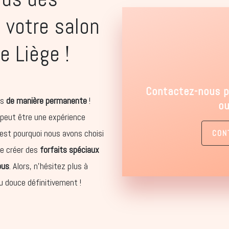
 votre salon
e Liège !
Contactez-nous p
es
de manière permanente
!
ou
 peut être une expérience
est pourquoi nous avons choisi
CON
e créer des
forfaits spéciaux
ous
. Alors, n’hésitez plus à
u douce définitivement !