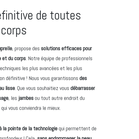
éfinitive de toutes
 corps
prelle
, propose des
solutions efficaces pour
ge et du corps
. Notre équipe de professionnels
techniques les plus avancées et les plus
ion définitive ! Nous vous garantissons
des
au lisse
. Que vous souhaitiez vous
débarrasser
sage
, les
jambes
ou tout autre endroit du
 qui vous conviendra le mieux.
à la pointe de la technologie
qui permettent de
n profondeur ! Cela,
sans endommager la peau