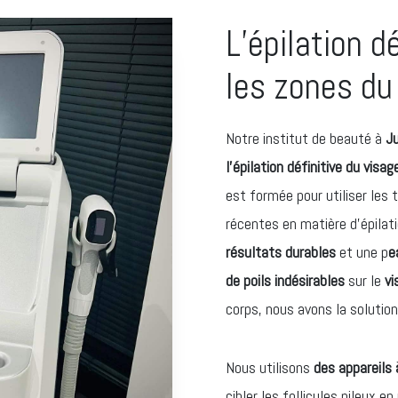
L’épilation d
les zones du
Notre institut de beauté à
Ju
l’épilation définitive du visa
est formée pour utiliser les 
récentes en matière d’épilat
résultats durables
et une p
e
de poils indésirables
sur le
vi
corps, nous avons la solution
Nous utilisons
des appareils 
cibler les follicules pileux e